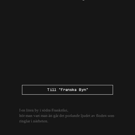
Till "Franska Byn"
I en liten by i södra Frankrike,
hör man vart man än går det porlande ljudet av floden som
ringlar i närheten.