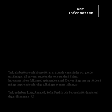
Mer
Information
Tack alla besökare och köpare för att ni trotsade vintervindar och gjorde
utställningen till en varm succé under konstrundan i Skåne.
Intressanta möten fyllda med spännande samtal. Det var länge sen jag hörde så
många inspirerade och roliga tolkningar av mina målningar!
Tack underbara Lotta, Annabell, Sofia, Fredrik och Petronella för dunderkul
dagar tillsammans. 😊