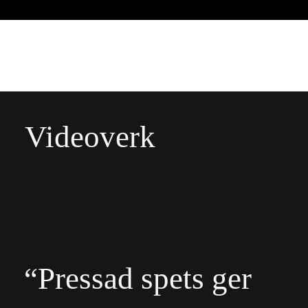
Videoverk
“
v
“Pressad spets ger