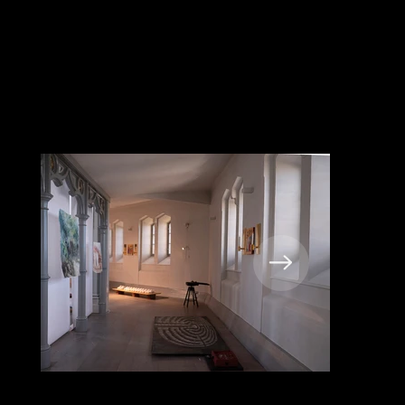
Bitvis brötig och dysfunktionell.

 ”Den Vita Raden” gipser, Skor 
monterade på en vit hylla. De 
andas frihet och lovar alternativa 
vandringar. 

Varje uttryck bringar ett nytt 
intresse och förståelse för sig och 
helheten.

Tillsammans skapar dessa en 
enhetlig och sammanhängande 
helhet.