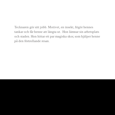
Tecknaren gör sitt jobb. Motivet, en insekt, frigör hennes
tankar och får henne att längta ut. Hon lämnar sin arbetsplats
och staden. Hon hittar ett par magiska skor, som hjälper henne
på den förtrollande resan.