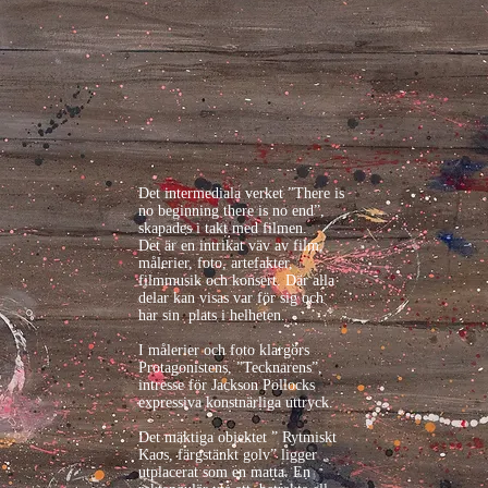
Det intermediala verket ”There is 
no beginning there is no end”, 
skapades i takt med filmen.

Det är en intrikat väv av film, 
målerier, foto, artefakter, 
filmmusik och konsert. Där alla 
delar kan visas var för sig och 
har sin  plats i helheten.

I målerier och foto klargörs 
Protagonistens, ”Tecknarens”, 
intresse för Jackson Pollocks 
expressiva konstnärliga uttryck.

Det mäktiga objektet ” Rytmiskt 
Kaos, färgstänkt golv” ligger 
utplacerat som en matta. En 