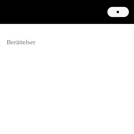
Berättelser