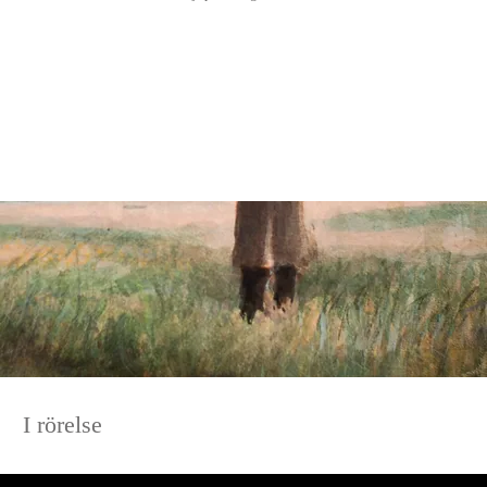
I rörelse