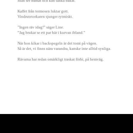
Man ser framåt och kan tänka bakåt.
Kaffet från termosen luktar gott.
Vindrutetorkaren sjunger rytmiskt.
”Ingen räv idag!” säger Line.
”Jag brukar se ett par här i kurvan ibland.”
När hon kikar i backspegeln är det tomt på vägen.
Så är det, vi finns nära varandra, kanske inte alltid synliga.
Rävarna har redan omärkligt traskat förbi, på hemväg.