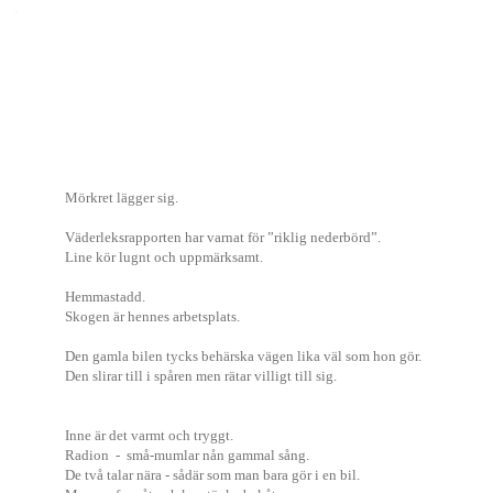
Mörkret lägger sig.
Väderleksrapporten har varnat för ”riklig nederbörd”.
Line kör lugnt och uppmärksamt.
Hemmastadd.
Skogen är hennes arbetsplats.
Den gamla bilen tycks behärska vägen lika väl som hon gör.
Den slirar till i spåren men rätar villigt till sig.
Inne är det varmt och tryggt.
Radion - små-mumlar nån gammal sång.
De två talar nära - sådär som man bara gör i en bil.